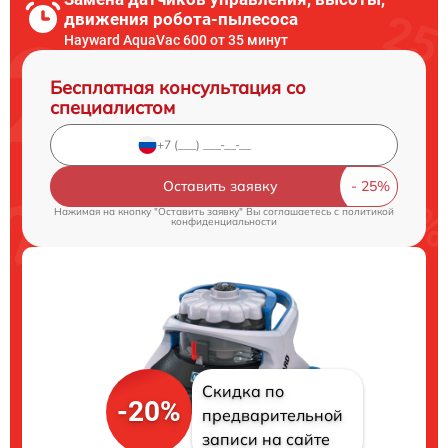
движения робота-пылесоса
Hayward AquaVac 600 от 35 минут
Бесплатная консультация со
специалистом
Оставить заявку
Нажимая на кнопку "Оставить заявку" Вы соглашаетесь c
политикой
конфиденциальности
Скидка по
-20%
предварительной
записи на сайте